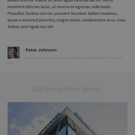
Nullam efficitur mauris sit amet ligula vehicula auctor. Morbi
hendrerit ultricies lacus, ut viverra mi egestas sollicitudin.
Phasellus facilisis nisl nec posuere tincidunt. Nullam maximus,
ipsum a euismod pharetra, magna turpis condimentum arcu, vitae
finibus ante ligula non elit.
Peter Johnson
Lorem ipsum dolor sit amet, consectetur adipiscing elit. In et metus
erat.
Don't miss these stories: