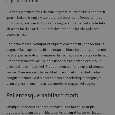
justo at rutrum.
Curabitur porttitor fringilla nunc ut pretium. Phasellus a hendrerit
ipsum. Nullam fringilla vitae dolor vel bibendum. Donec tempus
dolor urna, pretium finibus sem congue et. Sed et vulputate felis,
sit amet facilisis orci. Ut vestibulum tristique lacinia. Duis nec
convallis nisl.
Sed enim massa, volutpat id aliquam consectetur, consequat ut
magna. Class aptent taciti sociosqu ad litora torquent per conubia
nostra, per inceptos himenaeos. In hac habitasse platea dictumst.
Praesent pharetra iaculis leo. Suspendisse ultrices orci leo, id
euismod risus mattis vel. Praesent non eleifend nulla, id tempus
neque. Maecenas iaculis vestibulum nunc, ut imperdiet metus
congue sit amet. Sed placerat, risus at scelerisque congue, mi
diam dignissim quam, quis commodo mi magna vel augue.
Pellentesque habitant morbi
Tristique senectus et netus et malesuada fames ac turpis
egestas. Aliquam dolor nibh, lobortis sit amet tortor et, luctus