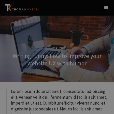
JULY 4, 2016
Writing funny: how to improve your
website UX with humor
Lorem ipsum dolor sit amet, consectetur adipiscing
elit. Aenean velit dui, fermentum id facilisis sit amet,
imperdiet ut est. Curabitur efficitur viverra nunc, et
dignissim justo sodales ut. Mauris facilisis sit amet